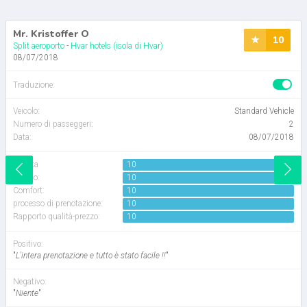
Mr. Kristoffer O
10
Split aeroporto
-
Hvar hotels (isola di Hvar)
08/07/2018
Traduzione:
Veicolo
:
Standard Vehicle
Numero di passeggeri
:
2
Data:
08/07/2018
Autista
10
Veicolo:
10
Comfort:
10
processo di prenotazione:
10
Rapporto qualità-prezzo:
10
Positivo:
"
L'intera prenotazione e tutto è stato facile !!
"
Negativo:
"
Niente
"