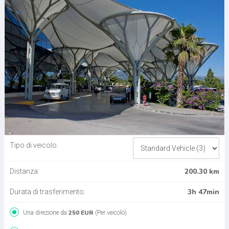
Tipo di veicolo:
200.30 km
Distanza:
3h 47min
Durata di trasferimento:
250 EUR
Una direzione da
(Per veicolo)