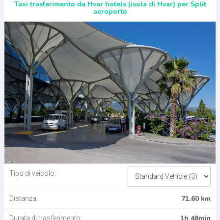
Taxi trasferimento da Hvar hotels (isola di Hvar) per Split
aeroporto
Tipo di veicolo:
71.60 km
Distanza:
1h 48min
Durata di trasferimento: