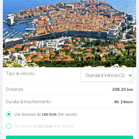
Tipo di veicolo:
208.20 km
Distanza:
4h 24min
Durata di trasferimento:
280 EUR
Una direzione da
(Per veicolo)
532 EUR
Con ritorno da
(Per veicolo)