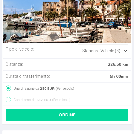
Tipo di veicolo:
226.50 km
Distanza:
5h 00min
Durata di trasferimento:
280 EUR
Una direzione da
(Per veicolo)
532 EUR
Con ritorno da
(Per veicolo)
ORDINE