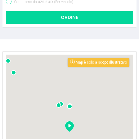
475 EUR
Con ritorno da
(Per veicolo)
ORDINE
Map è solo a scopo illustrativo