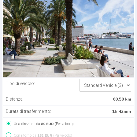
Tipo di veicolo:
60.50 km
Distanza:
1h 42min
Durata di trasferimento:
80 EUR
Una direzione da
(Per veicolo)
152 EUR
Con ritorno da
(Per veicolo)