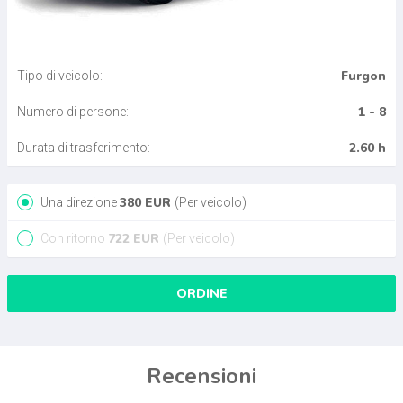
Furgon
Tipo di veicolo:
1 - 8
Numero di persone:
2.60 h
Durata di trasferimento:
380
EUR
Una direzione
(Per veicolo)
722
EUR
Con ritorno
(Per veicolo)
ORDINE
Recensioni