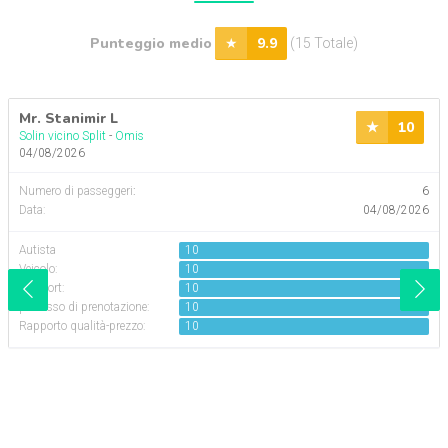
Punteggio medio
9.9
(15 Totale)
Mr. Stanimir L
10
Solin vicino Split
-
Omis
04/08/2026
Numero di passeggeri
:
6
Data:
04/08/2026
Autista
10
Veicolo:
10
Comfort:
10
processo di prenotazione:
10
Rapporto qualità-prezzo:
10