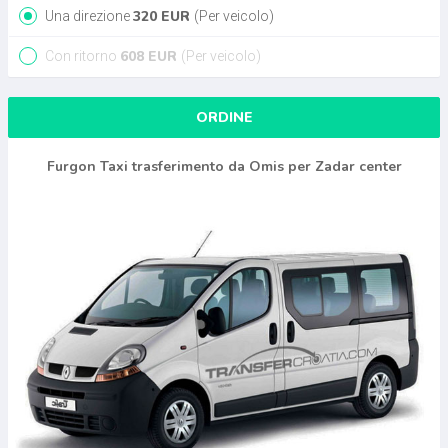
320
EUR
Una direzione
(Per veicolo)
608
EUR
Con ritorno
(Per veicolo)
ORDINE
Furgon Taxi trasferimento da Omis per Zadar center