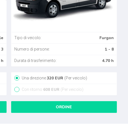
le
Furgon
Tipo di veicolo:
 3
1 - 8
Numero di persone:
 h
4.70 h
Durata di trasferimento:
320
EUR
Una direzione
(Per veicolo)
608
EUR
Con ritorno
(Per veicolo)
ORDINE