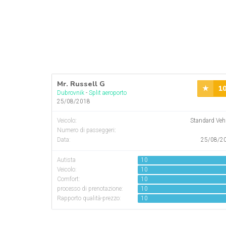
Mr. Russell G
1
Dubrovnik
-
Split aeroporto
25/08/2018
Veicolo
:
Standard Veh
Numero di passeggeri
:
Data:
25/08/2
Autista
10
Veicolo:
10
Comfort:
10
processo di prenotazione:
10
Rapporto qualità-prezzo:
10