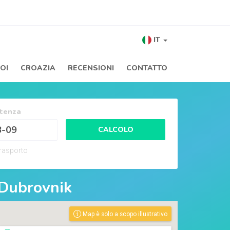
IT
NOI
CROAZIA
RECENSIONI
CONTATTO
rtenza
CALCOLO
trasporto
Dubrovnik
Map è solo a scopo illustrativo