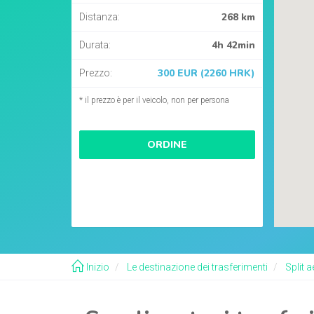
268 km
Distanza:
4h 42min
Durata:
300 EUR (2260 HRK)
Prezzo:
* il prezzo è per il veicolo, non per persona
ORDINE
Inizio
Le destinazione dei trasferimenti
Split a