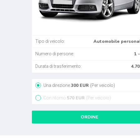
Automobile persona
Tipo di veicolo:
1 -
Numero di persone:
4.70
Durata di trasferimento:
300
EUR
Una direzione
(Per veicolo)
570
EUR
Con ritorno
(Per veicolo)
ORDINE