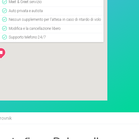
Meet & Greet servizio
Auto privata e autista
Nessun supplemento per l'attesa in caso di ritardo di volo
Modifica e la cancellazione libero
Supporto telefono 24/7
brovnik