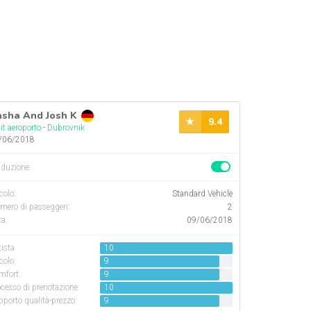
sha And Josh K
9.4
it aeroporto
-
Dubrovnik
/06/2018
aduzione:
colo
:
Standard Vehicle
mero di passeggeri
:
2
a:
09/06/2018
ista
10
colo:
9
mfort:
9
cesso di prenotazione:
10
porto qualità-prezzo:
9