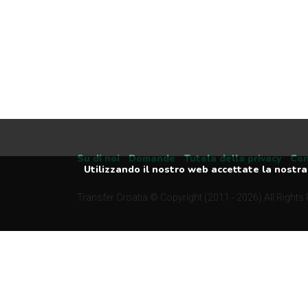
Su di noi
Domande
Tutela della privacy
Con
Utilizzando il nostro web accettate la nostra 
Transfer Croatia © Copyright (2011 - 2026) All Rights