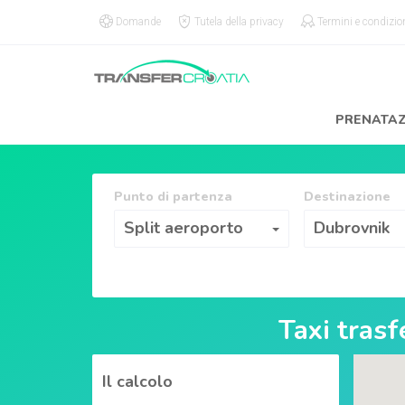
Domande
Tutela della privacy
Termini e condizio
PRENATA
Punto di partenza
Destinazione
Punto di partenza
Destinazione
Split aeroporto
Dubrovnik
Taxi tras
Il calcolo