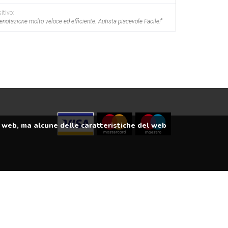
itivo:
enotazione molto veloce ed efficiente. Autista piacevole Facile!
"
il web, ma alcune delle caratteristiche del web