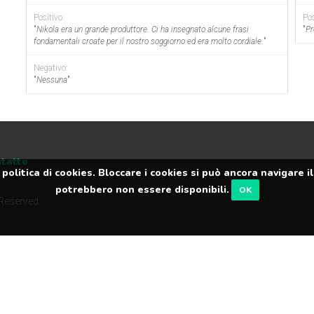
Positivo:
Pos
"
Nikola era un grande produttore. Ci ha insegnato alcune frasi
"
Pr
fondamentali croate per il nostro soggiorno ed era molto cordiale.
"
Negativo:
"
Nessuna
"
tatto
politica di cookies. Bloccare i cookies si può ancora navigare 
potrebbero non essere disponibili.
OK
 Reserved