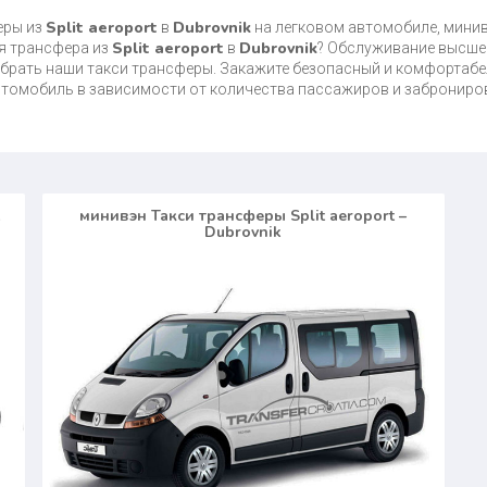
Split aeroport
Dubrovnik
еры из
в
на легковом автомобиле, минив
Split aeroport
Dubrovnik
ля трансфера из
в
? Обслуживание высшег
брать наши такси трансферы. Закажите безопасный и комфортабе
автомобиль в зависимости от количества пассажиров и заброниро
минивэн Такси трансферы Split aeroport –
Dubrovnik