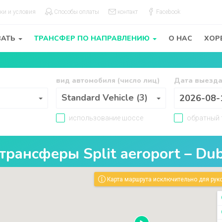
ки и условия
Способы оплаты
контакт
Facebook
ВАТЬ
ТРАНСФЕР ПО НАПРАВЛЕНИЮ
О НАС
ХОР
вид автомобиля (число лиц)
Дата выезд
вид автомобиля (число лиц)
Standard Vehicle (3)
использование шоссе
обратный 
 трансферы
Split aeroport
–
Dub
Карта маршрута исключительно для руко