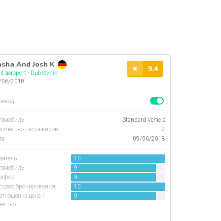
sha And Josh K
9.4
it aeroport
-
Dubrovnik
/06/2018
ревод:
томобиль
:
Standard Vehicle
личество пассажиров
:
2
та:
09/06/2018
дитель
10
томобиль:
9
мфорт:
9
оцесс бронирования:
10
отношение цена /
9
чество: