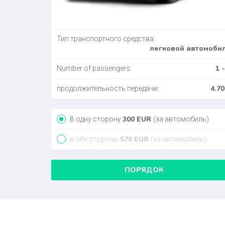
Тип транспортного средства:
легковой автомоби
1 -
Number of passengers:
4.70
продолжительность передачи:
300
EUR
В одну сторону
(за автомобиль)
570
EUR
в обе стороны
(за автомобиль)
ПОРЯДОК