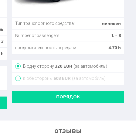
минивэн
Тип транспортного средства:
ль
1 - 8
Number of passengers:
 3
4.70 h
продолжительность передачи:
 h
320
EUR
В одну сторону
(за автомобиль)
608
EUR
в обе стороны
(за автомобиль)
ПОРЯДОК
отзывы