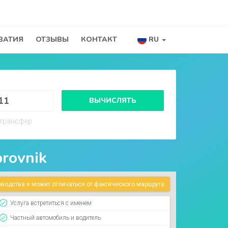
ВАТИЯ
ОТЗЫВЫ
КОНТАКТ
RU
а
ВЫЧИСЛЯТЬ
трансфер
rovnik
водства и может отличаться от фактического маршрута.
Услуга встретиться с именем
Частный автомобиль и водитель