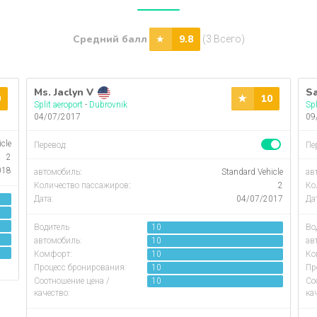
Средний балл
9.8
(3 Всего)
Ms. Jaclyn V
Sa
0
10
Split aeroport
-
Dubrovnik
Spl
04/07/2017
09
icle
Перевод:
Пе
2
018
автомобиль
:
Standard Vehicle
ав
Количество пассажиров
:
2
Ко
Дата:
04/07/2017
Да
Водитель
10
Во
автомобиль:
10
ав
Комфорт:
10
Ко
Процесс бронирования:
10
Пр
Соотношение цена /
10
Со
качество:
ка