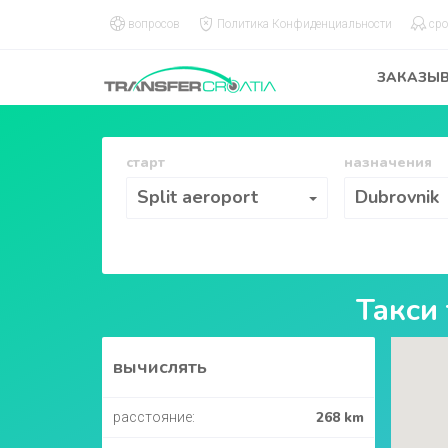
вопросов
Политика Конфиденциальности
сро
ЗАКАЗЫ
старт
назначения
старт
назначения
Split aeroport
Dubrovnik
Такси
вычислять
268 km
расстояние: