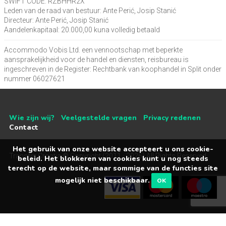
SWIFT CODE: RZBHHR2X
Leden van de raad van bestuur: Ante Perić, Josip Stanić
Directeur: Ante Perić, Josip Stanić
Aandelenkapitaal: 20.000,00 kuna volledig betaald
Accommodo Vobis Ltd. een vennootschap met beperkte
aansprakelijkheid voor de handel en diensten, reisbureau is
ingeschreven in de Register: Rechtbank van koophandel in Split onder
nummer 06027621
Wie zijn wij?
Veelgestelde vragen
Privacy redenen
Contact
Het gebruik van onze website accepteert u ons cookie-
Transfer Croatia © Copyright (2011 - 2026) All Rights Reserved
beleid. Het blokkeren van cookies kunt u nog steeds
terecht op de website, maar sommige van de functies site
mogelijk niet beschikbaar.
OK