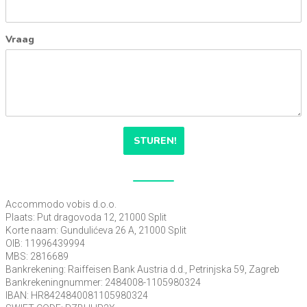
Vraag
STUREN!
Accommodo vobis d.o.o.
Plaats: Put dragovoda 12, 21000 Split
Korte naam: Gundulićeva 26 A, 21000 Split
OIB: 11996439994
MBS: 2816689
Bankrekening: Raiffeisen Bank Austria d.d., Petrinjska 59, Zagreb
Bankrekeningnummer: 2484008-1105980324
IBAN: HR8424840081105980324