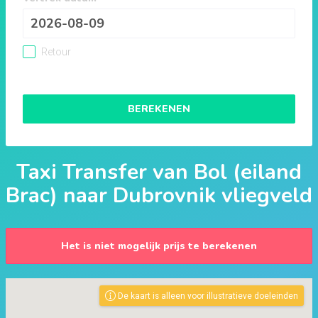
Retour
BEREKENEN
Taxi Transfer van
Bol (eiland
Brac)
naar
Dubrovnik vliegveld
Het is niet mogelijk prijs te berekenen
De kaart is alleen voor illustratieve doeleinden