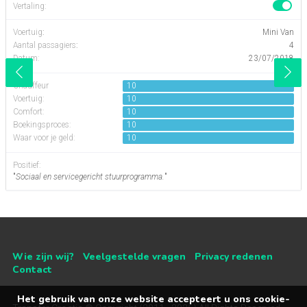
Vertaling:
Voertuig
:
Mini Van
Aantal passagiers
:
4
Datum:
23/07/2018
Chauffeur
10
Voertuig:
10
Comfort:
10
Boekingsproces:
10
Waar voor je geld:
10
Positief:
"
Sociaal en servicegericht stuurprogramma.
"
Wie zijn wij?
Veelgestelde vragen
Privacy redenen
Contact
Het gebruik van onze website accepteert u ons cookie-