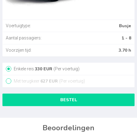
Busje
Voertuigtype:
1 - 8
Aantal passagiers:
3.70 h
Voorzijen tijd:
330
EUR
Enkele reis
(Per voertuig)
627
EUR
Met terugkeer
(Per voertuig)
BESTEL
Beoordelingen