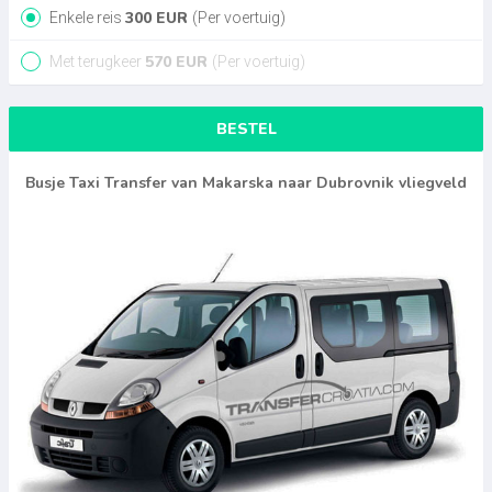
300
EUR
Enkele reis
(Per voertuig)
570
EUR
Met terugkeer
(Per voertuig)
BESTEL
Busje Taxi Transfer van Makarska naar Dubrovnik vliegveld