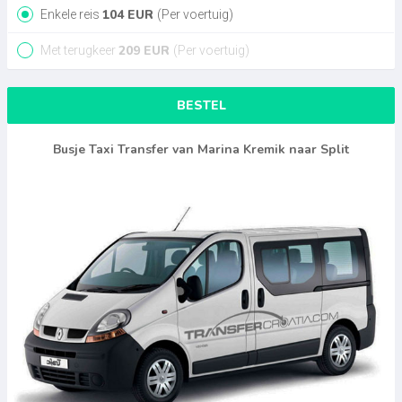
104
EUR
Enkele reis
(Per voertuig)
209
EUR
Met terugkeer
(Per voertuig)
BESTEL
Busje Taxi Transfer van Marina Kremik naar Split