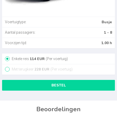
Busje
Voertuigtype:
1 - 8
Aantal passagiers:
1.00 h
Voorzijen tijd:
114
EUR
Enkele reis
(Per voertuig)
228
EUR
Met terugkeer
(Per voertuig)
BESTEL
Beoordelingen