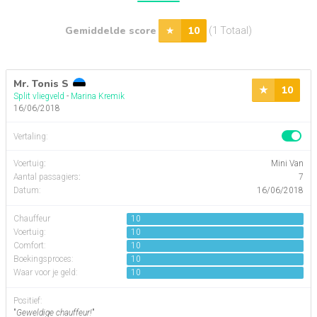
Gemiddelde score
10
(1 Totaal)
Mr. Tonis S
10
Split vliegveld
-
Marina Kremik
16/06/2018
Vertaling:
Voertuig
:
Mini Van
Aantal passagiers
:
7
Datum:
16/06/2018
Chauffeur
10
Voertuig:
10
Comfort:
10
Boekingsproces:
10
Waar voor je geld:
10
Positief:
"
Geweldige chauffeur!
"