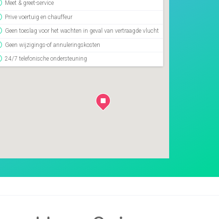
Meet & greet-service
Prive voertuig en chauffeur
Geen toeslag voor het wachten in geval van vertraagde vlucht
Geen wijzigings-of annuleringskosten
24/7 telefonische ondersteuning