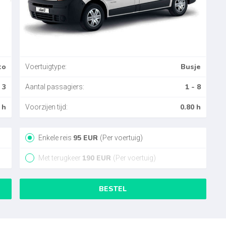
to
Busje
Voertuigtype:
 3
1 - 8
Aantal passagiers:
 h
0.80 h
Voorzijen tijd:
95
EUR
Enkele reis
(Per voertuig)
190
EUR
Met terugkeer
(Per voertuig)
BESTEL