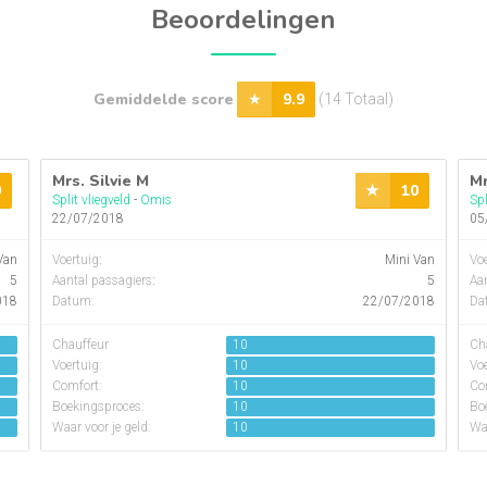
Beoordelingen
Gemiddelde score
9.9
(14 Totaal)
Mrs. Silvie M
Mr
0
10
Split vliegveld
-
Omis
Spl
22/07/2018
05
Van
Voertuig
:
Mini Van
Voe
5
Aantal passagiers
:
5
Aan
018
Datum:
22/07/2018
Da
Chauffeur
10
Ch
Voertuig:
10
Voe
Comfort:
10
Co
Boekingsproces:
10
Bo
Waar voor je geld:
10
Waa