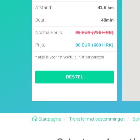
41.6 km
Afstand:
48min
Duur:
95 EUR (716 HRK)
Normale prijs:
90 EUR (680 HRK)
Prijs:
* prijs is voor het voertuig, niet per persoon
BESTEL
Startpagina
Transfer met bestemmingen
Spli