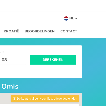
NL
KROATIË
BEOORDELINGEN
CONTACT
tum
BEREKENEN
r
Omis
De kaart is alleen voor illustratieve doeleinden