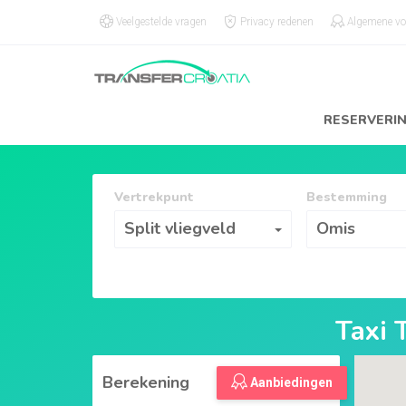
Veelgestelde vragen
Privacy redenen
Algemene v
RESERVERI
Vertrekpunt
Bestemming
Vertrekpunt
Bestemming
Split vliegveld
Omis
Taxi 
Berekening
Aanbiedingen