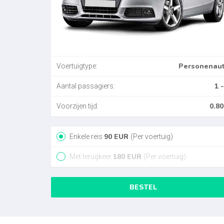
Personenau
Voertuigtype:
1 -
Aantal passagiers:
0.80
Voorzijen tijd:
90
EUR
Enkele reis
(Per voertuig)
180
EUR
Met terugkeer
(Per voertuig)
BESTEL