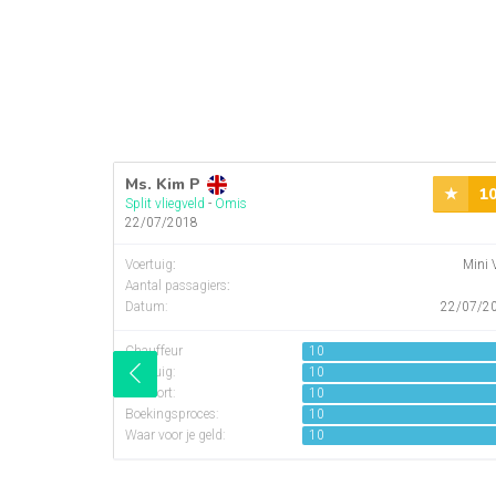
Ms. Kim P
1
Split vliegveld
-
Omis
22/07/2018
Voertuig
:
Mini 
Aantal passagiers
:
Datum:
22/07/2
Chauffeur
10
Voertuig:
10
Comfort:
10
Boekingsproces:
10
Waar voor je geld:
10