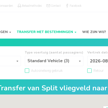
oorwaarden
Betaalmethodes
Contact
Facebook
NGEN
TRANSFER MET BESTEMMINGEN
WIE ZIJN WIJ?
Type voertuig (aantal passagiers)
Vertrek da
Type voertuig (aantal passagiers)
Standard Vehicle (3)
Autosnelweg gebruik
Retour
Transfer van
Split vliegveld
naa