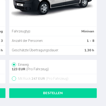
ug
Minivan
Fahrzeugtyp:
 3
1 - 8
Anzahl der Personen:
 h
1.30 h
Geschätzte Übertragungsdauer:
Einweg
123
EUR
(Pro Fahrzeug)
247
EUR
Mit Rück
(Pro Fahrzeug)
BESTELLEN