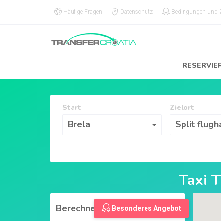
Häufige Fragen
Datenschutz
Bedingungen und
RESERVIE
Start
Zielort
Start
Zielort
Brela
Split flugh
Taxi 
Berechnen
Besonderes Angebot