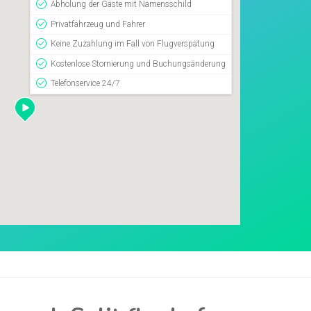
Abholung der Gäste mit Namensschild
Privatfahrzeug und Fahrer
Keine Zuzahlung im Fall von Flugverspätung
Kostenlose Stornierung und Buchungsänderung
Telefonservice 24/7