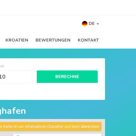
DE
KROATIEN
BEWERTUNGEN
KONTAKT
um
BERECHNE
ughafen
er Karte ist von informativen Charakter und kann abweichen