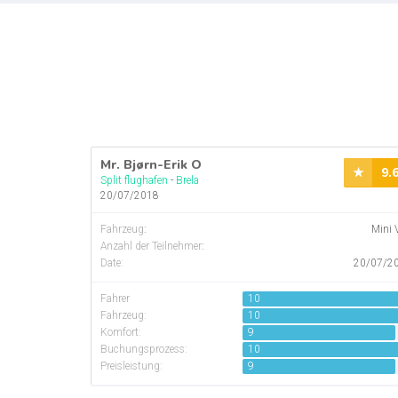
Mr. Bjørn-Erik O
9.
Split flughafen
-
Brela
20/07/2018
Fahrzeug
:
Mini 
Anzahl der Teilnehmer
:
Date:
20/07/2
Fahrer
10
Fahrzeug:
10
Komfort:
9
Buchungsprozess:
10
Preisleistung:
9