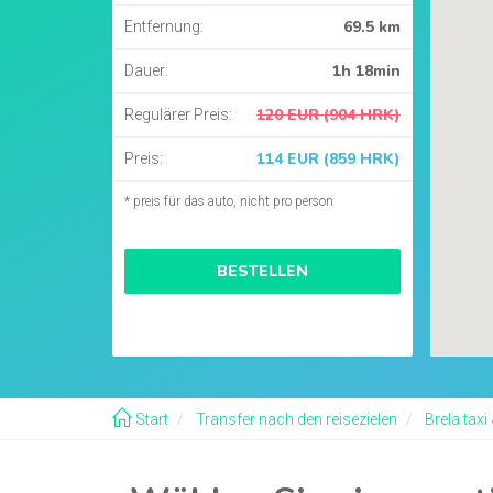
69.5 km
Entfernung:
1h 18min
Dauer:
120 EUR (904 HRK)
Regulärer Preis:
114 EUR (859 HRK)
Preis:
* preis für das auto, nicht pro person
BESTELLEN
Start
Transfer nach den reisezielen
Brela taxi