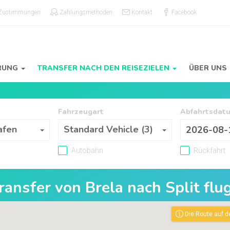
 Zustimmungen
Zahlungsmethoden
Kontakt
Facebook
RUNG
TRANSFER NACH DEN REISEZIELEN
ÜBER UNS
Fahrzeugart
Abfahrtsdat
Fahrzeugart
afen
Standard Vehicle (3)
Autobahn
Rückfahrt
Transfer von
Brela
nach
Split fl
Die Route auf d