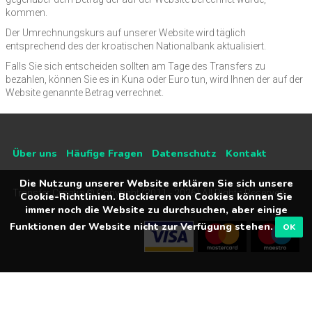
kommen.
Der Umrechnungskurs auf unserer Website wird täglich
entsprechend des der kroatischen Nationalbank aktualisiert.
Falls Sie sich entscheiden sollten am Tage des Transfers zu
bezahlen, können Sie es in Kuna oder Euro tun, wird Ihnen der auf der
Website genannte Betrag verrechnet.
Über uns
Häufige Fragen
Datenschutz
Kontakt
Die Nutzung unserer Website erklären Sie sich unsere
Transfer Croatia © Copyright (2011 - 2026) All Rights Reserved
Cookie-Richtlinien. Blockieren von Cookies können Sie
immer noch die Website zu durchsuchen, aber einige
Funktionen der Website nicht zur Verfügung stehen.
OK