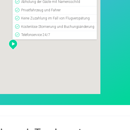
Abholung der Gäste mit Namensschild
Privatfahrzeug und Fahrer
Keine Zuzahlung im Fall von Flugverspätung
Kostenlose Stornierung und Buchungsänderung
Telefonservice 24/7