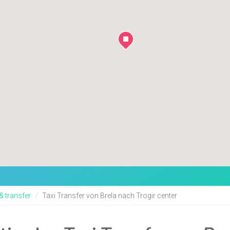
 & transfer
Taxi Transfer von Brela nach Trogir center