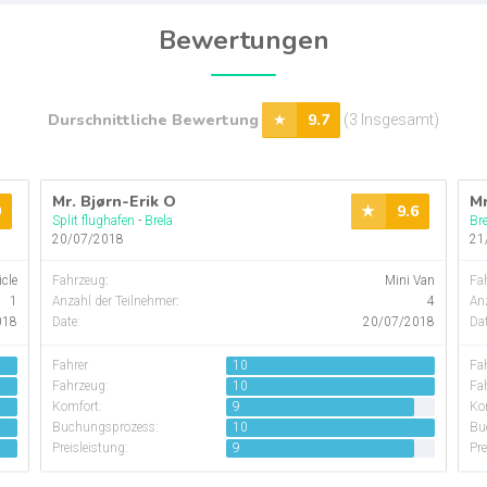
Bewertungen
Durschnittliche Bewertung
9.7
(3 Insgesamt)
Mr. Bjørn-Erik O
Mr
0
9.6
Split flughafen
-
Brela
Bre
20/07/2018
21
icle
Fahrzeug
:
Mini Van
Fa
1
Anzahl der Teilnehmer
:
4
Anz
018
Date:
20/07/2018
Dat
Fahrer
10
Fa
Fahrzeug:
10
Fa
Komfort:
9
Ko
Buchungsprozess:
10
Bu
Preisleistung:
9
Pre