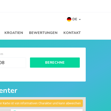
DE
KROATIEN
BEWERTUNGEN
KONTAKT
um
BERECHNE
center
er Karte ist von informativen Charakter und kann abweichen