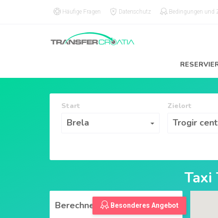
Häufige Fragen
Datenschutz
Bedingungen und
RESERVIE
Start
Zielort
Start
Zielort
Brela
Trogir cent
Taxi
Berechnen
Besonderes Angebot