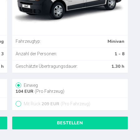
ug
Minivan
Fahrzeugtyp:
 3
1 - 8
Anzahl der Personen:
 h
1.30 h
Geschätzte Übertragungsdauer:
Einweg
104
EUR
(Pro Fahrzeug)
209
EUR
Mit Rück
(Pro Fahrzeug)
BESTELLEN