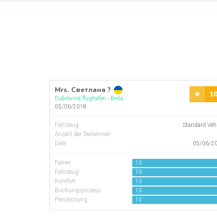
Mrs. Светлана ?
1
Dubrovnik flughafen
-
Brela
05/06/2018
Fahrzeug
:
Standard Veh
Anzahl der Teilnehmer
:
Date:
05/06/2
Fahrer
10
Fahrzeug:
10
Komfort:
10
Buchungsprozess:
10
Preisleistung:
10