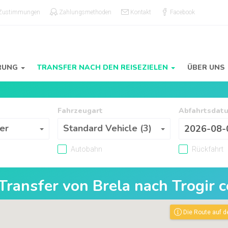
 Zustimmungen
Zahlungsmethoden
Kontakt
Facebook
RUNG
TRANSFER NACH DEN REISEZIELEN
ÜBER UNS
Fahrzeugart
Abfahrtsdat
Fahrzeugart
er
Standard Vehicle (3)
Autobahn
Rückfahrt
 Transfer von
Brela
nach
Trogir 
Die Route auf d