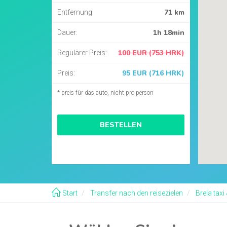
71 km
Entfernung:
1h 18min
Dauer:
100 EUR (753 HRK)
Regulärer Preis:
95 EUR (716 HRK)
Preis:
* preis für das auto, nicht pro person
BESTELLEN
Start
Transfer nach den reisezielen
Brela taxi