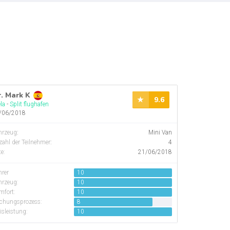
. Mark K
9.6
la
-
Split flughafen
/06/2018
hrzeug
:
Mini Van
ahl der Teilnehmer
:
4
e:
21/06/2018
hrer
10
hrzeug:
10
mfort:
10
chungsprozess:
8
isleistung:
10