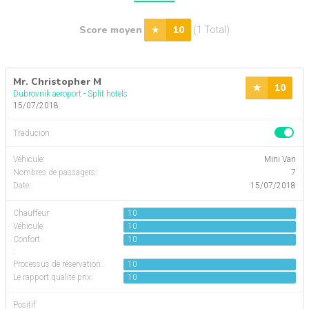
Score moyen
10
(1 Total)
Mr. Christopher M
10
Dubrovnik aeroport
-
Split hotels
15/07/2018
Traducion:
Véhicule
:
Mini Van
Nombres de passagers
:
7
Date:
15/07/2018
Chauffeur
10
Véhicule:
10
Confort
10
:
Processus de réservation:
10
Le rapport qualité prix:
10
Positif