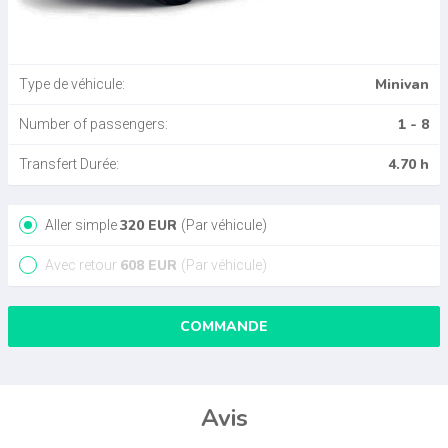
Minivan
Type de véhicule:
1 - 8
Number of passengers:
4.70 h
Transfert Durée:
320
EUR
Aller simple
(Par véhicule)
608
EUR
Avec retour
(Par véhicule)
COMMANDE
Avis