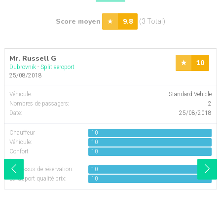
Score moyen
9.8
(3 Total)
Mr. Russell G
10
Dubrovnik
-
Split aeroport
25/08/2018
Véhicule
:
Standard Vehicle
Nombres de passagers
:
2
Date:
25/08/2018
Chauffeur
10
Véhicule:
10
Confort
10
:
Processus de réservation:
10
Le rapport qualité prix:
10