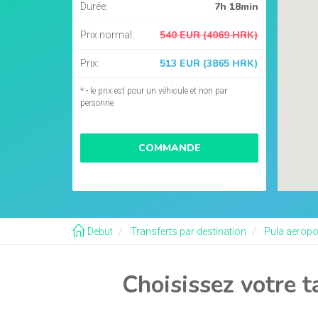
7h 18min
Durée:
540 EUR (4069 HRK)
Prix normal:
513 EUR (3865 HRK)
Prix:
* - le prix est pour un véhicule et non par
personne
COMMANDE
Debut
Transferts par destination
Pula aeropor
Choisissez votre t