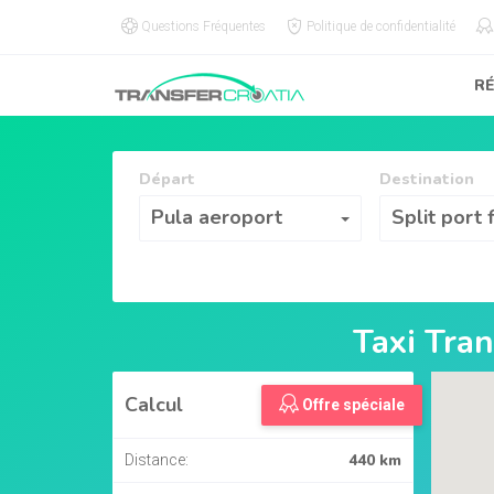
Questions Fréquentes
Politique de confidentialité
R
Départ
Destination
Départ
Destination
Pula aeroport
Split port 
Taxi Tra
Calcul
Offre spéciale
440 km
Distance: