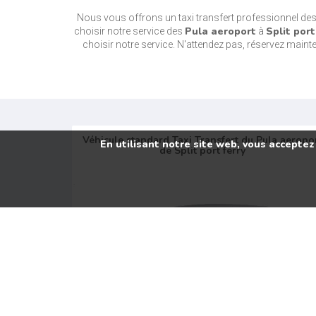
Nous vous offrons un taxi transfert professionnel de
Pula aeroport
Split port
choisir notre service des
à
choisir notre service. N'attendez pas, réservez mainten
Véhicule standard Taxi Transfert du Pula aeropo
En utilisant notre site web, vous acceptez
de Split port ferry