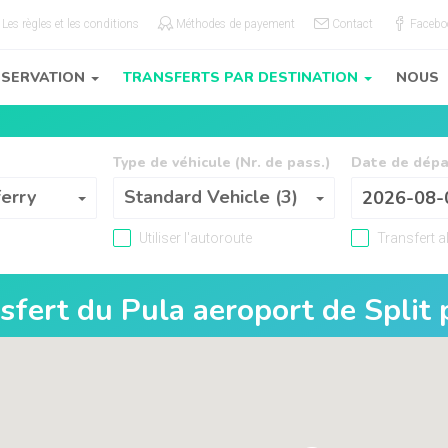
Les règles et les conditions
Méthodes de payement
Contact
Facebo
ÉSERVATION
TRANSFERTS PAR DESTINATION
NOUS
Type de véhicule (Nr. de pass.)
Date de dépa
Type de véhicule (Nr. de pass.)
ferry
Standard Vehicle (3)
Utiliser l'autoroute
Transfert al
nsfert du
Pula aeroport
de
Split 