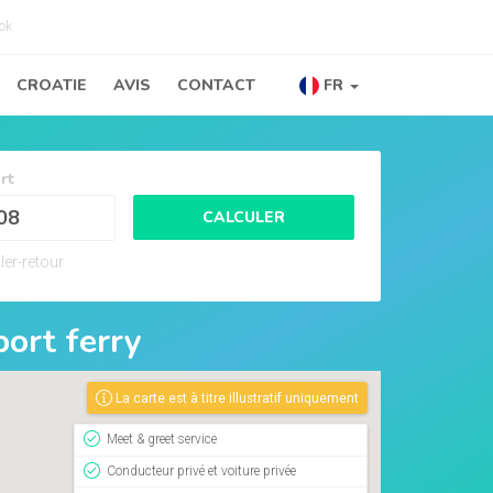
ok
CROATIE
AVIS
CONTACT
FR
rt
CALCULER
ler-retour
port ferry
La carte est à titre illustratif uniquement
Meet & greet service
Conducteur privé et voiture privée