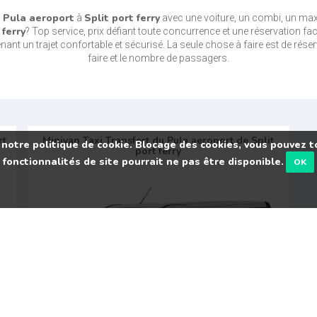
Pula aeroport
Split port ferry
s
à
avec une voiture, un combi, un max
 ferry
? Top service, prix défiant toute concurrence et une réservation f
ant un trajet confortable et sécurisé. La seule chose à faire est de réser
faire et le nombre de passagers.
rt
Minivan Taxi Transfert du Pula aeroport de Split
 notre politique de cookie. Blocage des cookies, vous pouvez to
port ferry
fonctionnalités de site pourrait ne pas être disponible.
OK