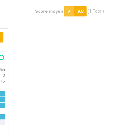
Score moyen
9.8
(1 Total)
8
Van
3
018