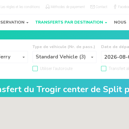
Les règles et les conditions
Méthodes de payement
Contact
Facebo
ÉSERVATION
TRANSFERTS PAR DESTINATION
NOUS
Type de véhicule (Nr. de pass.)
Date de dépa
Type de véhicule (Nr. de pass.)
ferry
Standard Vehicle (3)
Utiliser l'autoroute
Transfert al
nsfert du
Trogir center
de
Split 