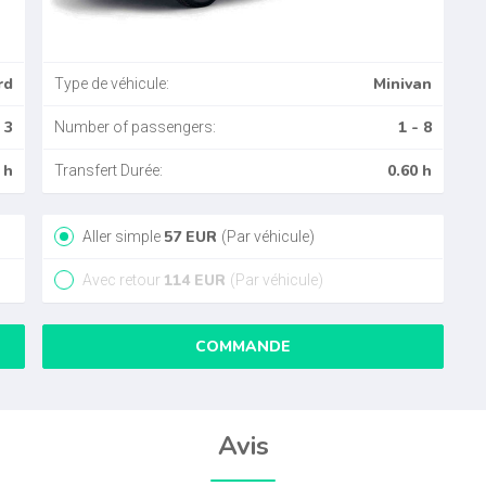
rd
Minivan
Type de véhicule:
 3
1 - 8
Number of passengers:
 h
0.60 h
Transfert Durée:
57
EUR
Aller simple
(Par véhicule)
114
EUR
Avec retour
(Par véhicule)
COMMANDE
Avis