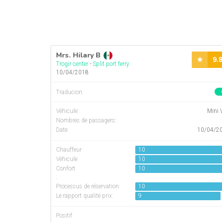
Mrs. Hilary B
9.
Trogir center
-
Split port ferry
10/04/2018
Traducion:
Véhicule
:
Mini 
Nombres de passagers
:
Date:
10/04/2
Chauffeur
10
Véhicule:
10
Confort
10
:
Processus de réservation:
10
Le rapport qualité prix:
9
Positif