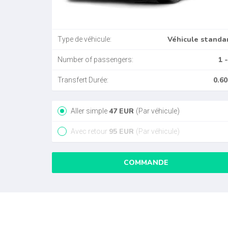
Véhicule standa
Type de véhicule:
1 -
Number of passengers:
0.60
Transfert Durée:
47
EUR
Aller simple
(Par véhicule)
95
EUR
Avec retour
(Par véhicule)
COMMANDE