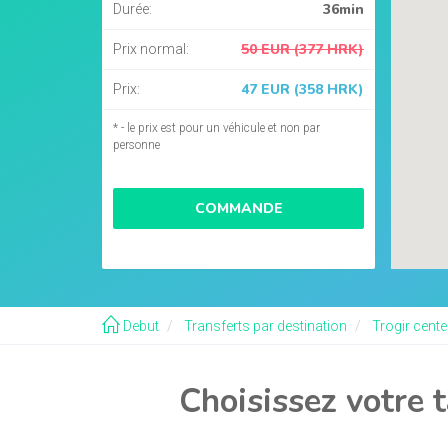
36min
Durée:
50 EUR (377 HRK)
Prix normal:
47 EUR (358 HRK)
Prix:
* - le prix est pour un véhicule et non par
personne
COMMANDE
Debut
Transferts par destination
Trogir center
Choisissez votre t