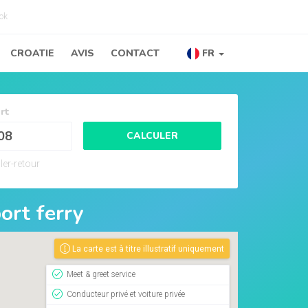
ok
CROATIE
AVIS
CONTACT
FR
rt
CALCULER
ler-retour
port ferry
La carte est à titre illustratif uniquement
Meet & greet service
Conducteur privé et voiture privée