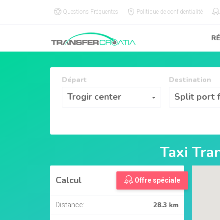
Questions Fréquentes
Politique de confidentialité
R
Départ
Destination
Départ
Destination
Trogir center
Split port 
Taxi Tra
Calcul
Offre spéciale
28.3 km
Distance: