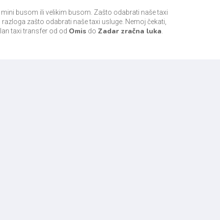
ini busom ili velikim busom. Zašto odabrati naše taxi
 razloga zašto odabrati naše taxi usluge. Nemoj čekati,
Omis
Zadar zračna luka
alan taxi transfer od od
do
.