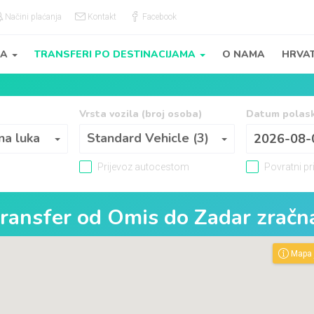
Načini plaćanja
Kontakt
Facebook
JA
TRANSFERI PO DESTINACIJAMA
O NAMA
HRVA
Vrsta vozila (broj osoba)
Datum polas
Vrsta vozila (broj osoba)
na luka
Standard Vehicle (3)
Prijevoz autocestom
Povratni pr
transfer od
Omis
do
Zadar zračn
Mapa j