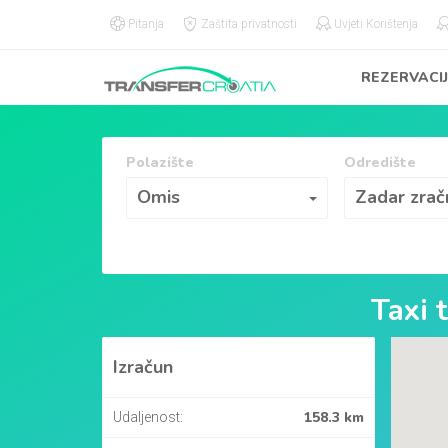
Pitanja
Zaštita privatnosti
Uvjeti Korištenja
REZERVACI
Polazište
Odredište
Polazište
Odredište
Omis
Zadar zrač
Taxi 
Izračun
158.3 km
Udaljenost: