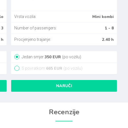
lo
Mini kombi
Vrsta vozila:
 3
1 - 8
Number of passengers:
 h
2.40 h
Procjenjeno trajanje:
350
EUR
Jedan smjer
(po vozilu)
665
EUR
S povratkom
(po vozilu)
NARUČI
Recenzije