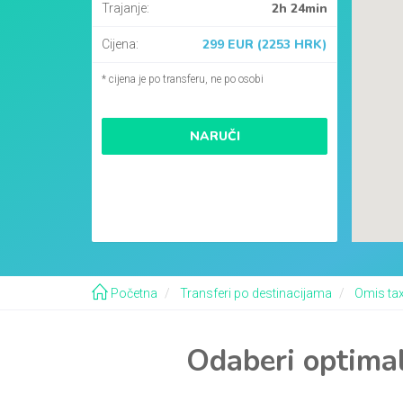
2h 24min
Trajanje:
299 EUR (2253 HRK)
Cijena:
* cijena je po transferu, ne po osobi
NARUČI
Početna
Transferi po destinacijama
Omis tax
Odaberi optimal