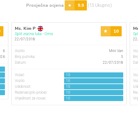
Prosječna ocjena
9.9
(15 Ukupno)
Ms. Kim P
Mr
0
10
Split zračna luka
-
Omis
Spl
22/07/2018
22
6
Vozilo
:
Mini Van
Voz
026
Broj putnika
:
5
Bro
Datum:
22/07/2018
Da
Vozač
10
Vo
Vozilo:
10
Voz
Udobnost:
10
Ud
Rezervacijski proces:
10
Rez
Vrijednost za novac:
10
Vri