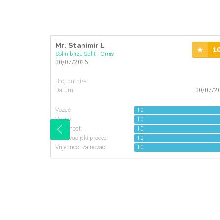
Mr. Stanimir L
1
Solin blizu Split
-
Omis
30/07/2026
Broj putnika
:
Datum:
30/07/2
Vozač
10
Vozilo:
10
Udobnost:
10
Rezervacijski proces:
10
Vrijednost za novac:
10