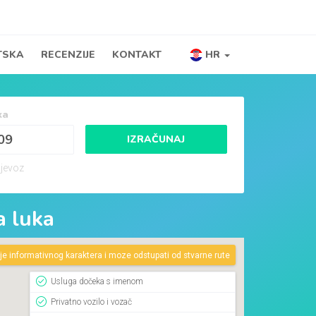
TSKA
RECENZIJE
KONTAKT
HR
ka
IZRAČUNAJ
ijevoz
a luka
e informativnog karaktera i moze odstupati od stvarne rute
Usluga dočeka s imenom
Privatno vozilo i vozač