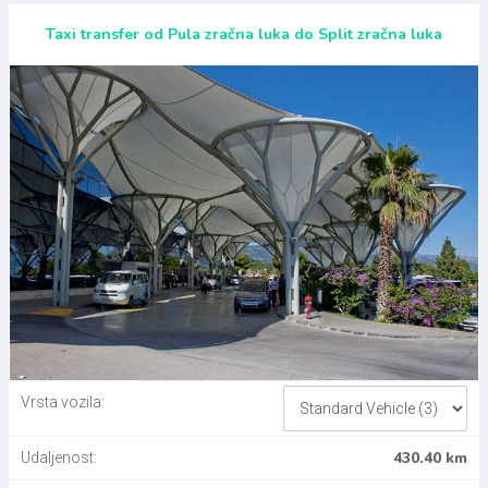
Taxi transfer od Pula zračna luka do Split zračna luka
Vrsta vozila:
430.40 km
Udaljenost: