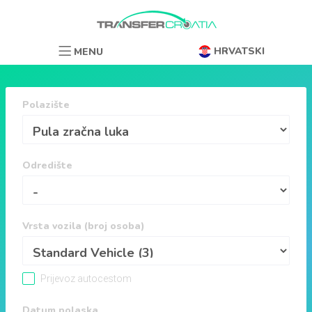
HRVATSKI
MENU
Polazište
Odredište
Vrsta vozila (broj osoba)
Prijevoz autocestom
Datum polaska