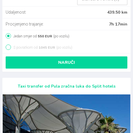
439.50 km
Udaljenost:
7h 17min
Procjenjeno trajanje:
550 EUR
Jedan smjer od
(po vozilu)
1045 EUR
S povratkom od
(po vozilu)
NARUČI
Taxi transfer od Pula zračna luka do Split hotels