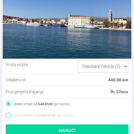
Vrsta vozila:
440.00 km
Udaljenost:
7h 17min
Procjenjeno trajanje:
540 EUR
Jedan smjer od
(po vozilu)
1026 EUR
S povratkom od
(po vozilu)
NARUČI