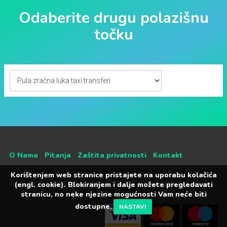
Odaberite drugu polazišnu
točku
O Nama
Pitanja
Zaštita privatnosti
Kontakt
Korištenjem web stranice pristajete na uporabu kolačića
(engl. cookie). Blokiranjem i dalje možete pregledavati
Transfer Croatia © Copyright (2011 - 2026) All Rights Reserved
stranicu, no neke njezine mogućnosti Vam neće biti
dostupne.
NASTAVI