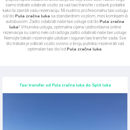
samo trebate odabrati vozilo za vaš taxi transfer i ostaviti podatke
kako bi završili vašu rezervaciju. Mi nudimo profesionalnu taxi uslugu
Pula zračna luka
od/do
sa standardnim vozilom, mini kombijem ili
Pula zračna
autobusom. Zašto odabrati naše taxi usluge od/do
luka
? Vrhunska usluga, optimalna cijena i jednostavna online
rezervacija su samo neki od razloga zašto odabrati naše taxi usluge.
Nemojte čekati i rezervirajte udoban i siguran taxi transfer sada. Sve
što trebate je odbrati vozilo ovisno o broju putnika i rezervirati vaš
Pula zračna luka
optimalan taxi do/od
.
Taxi transfer od Pula zračna luka do Split luka