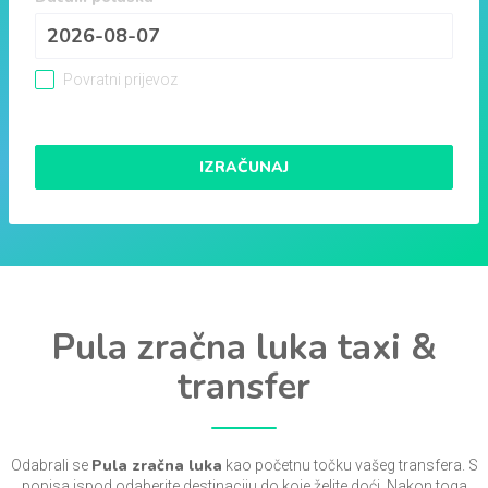
Povratni prijevoz
IZRAČUNAJ
Pula zračna luka taxi &
transfer
Pula zračna luka
Odabrali se
kao početnu točku vašeg transfera. S
popisa ispod odaberite destinaciju do koje želite doći. Nakon toga