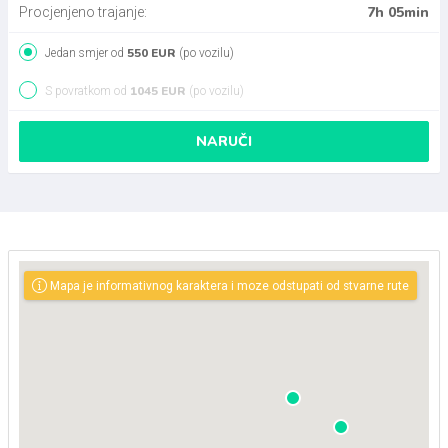
7h 05min
Procjenjeno trajanje:
550 EUR
Jedan smjer od
(po vozilu)
1045 EUR
S povratkom od
(po vozilu)
NARUČI
Mapa je informativnog karaktera i moze odstupati od stvarne rute