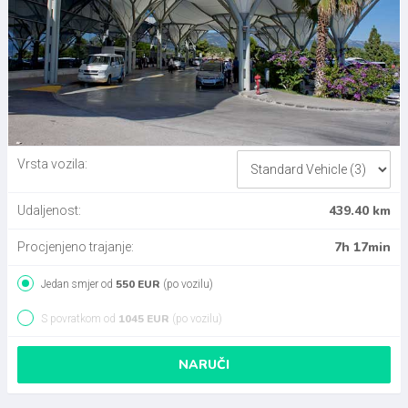
Vrsta vozila:
439.40 km
Udaljenost:
7h 17min
Procjenjeno trajanje:
550 EUR
Jedan smjer od
(po vozilu)
1045 EUR
S povratkom od
(po vozilu)
NARUČI