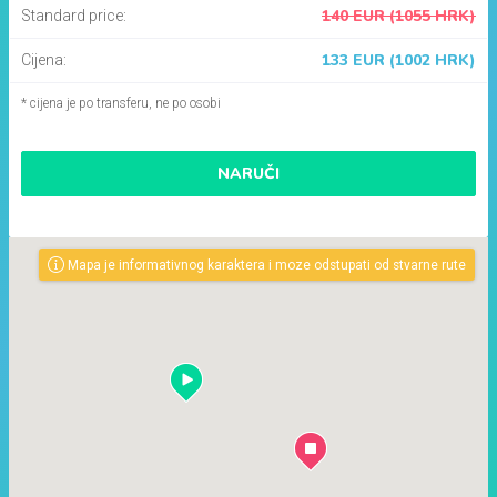
140 EUR (1055 HRK)
Standard price:
133 EUR (1002 HRK)
Cijena:
* cijena je po transferu, ne po osobi
NARUČI
Mapa je informativnog karaktera i moze odstupati od stvarne rute