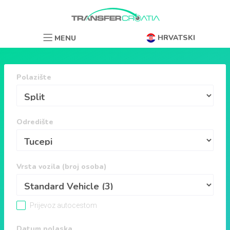
HRVATSKI
MENU
Polazište
Odredište
Vrsta vozila (broj osoba)
Prijevoz autocestom
Datum polaska