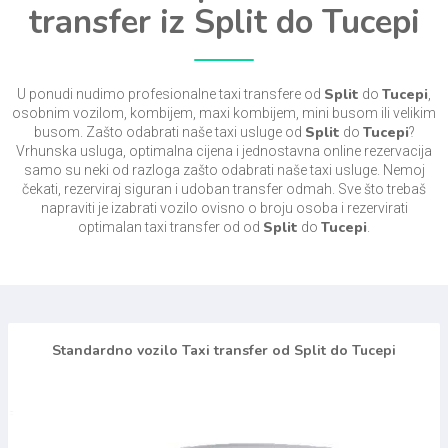
transfer iz Split do Tucepi
Split
Tucepi
U ponudi nudimo profesionalne taxi transfere od
do
,
osobnim vozilom, kombijem, maxi kombijem, mini busom ili velikim
Split
Tucepi
busom. Zašto odabrati naše taxi usluge od
do
?
Vrhunska usluga, optimalna cijena i jednostavna online rezervacija
samo su neki od razloga zašto odabrati naše taxi usluge. Nemoj
čekati, rezerviraj siguran i udoban transfer odmah. Sve što trebaš
napraviti je izabrati vozilo ovisno o broju osoba i rezervirati
Split
Tucepi
optimalan taxi transfer od od
do
.
Standardno vozilo Taxi transfer od Split do Tucepi