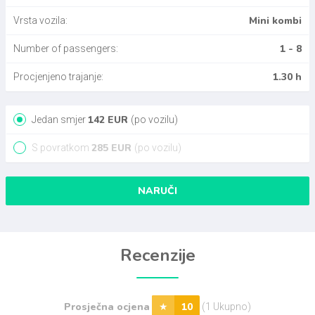
Mini kombi
Vrsta vozila:
1 - 8
Number of passengers:
1.30 h
Procjenjeno trajanje:
142
EUR
Jedan smjer
(po vozilu)
285
EUR
S povratkom
(po vozilu)
NARUČI
Recenzije
Prosječna ocjena
10
(1 Ukupno)