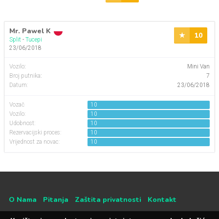
Mr. Pawel K
10
Split
-
Tucepi
23/06/2018
Vozilo
:
Mini Van
Broj putnika
:
7
Datum:
23/06/2018
Vozač
10
Vozilo:
10
Udobnost:
10
Rezervacijski proces:
10
Vrijednost za novac:
10
O Nama
Pitanja
Zaštita privatnosti
Kontakt