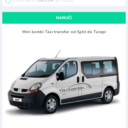
266
EUR
S povratkom
(po vozilu)
NARUČI
Mini kombi Taxi transfer od Split do Tucepi