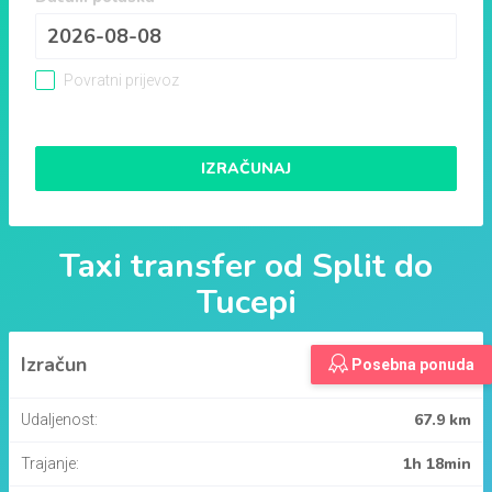
Povratni prijevoz
IZRAČUNAJ
Taxi transfer od
Split
do
Tucepi
Izračun
Posebna ponuda
67.9 km
Udaljenost:
1h 18min
Trajanje: