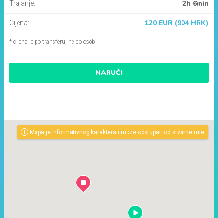
2h 6min
Trajanje:
120 EUR (904 HRK)
Cijena:
* cijena je po transferu, ne po osobi
NARUČI
Mapa je informativnog karaktera i moze odstupati od stvarne rute