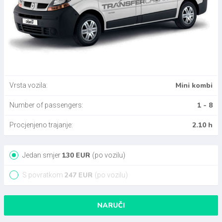
Mini kombi
Vrsta vozila:
1 - 8
Number of passengers:
2.10 h
Procjenjeno trajanje:
130
EUR
Jedan smjer
(po vozilu)
247
EUR
S povratkom
(po vozilu)
NARUČI