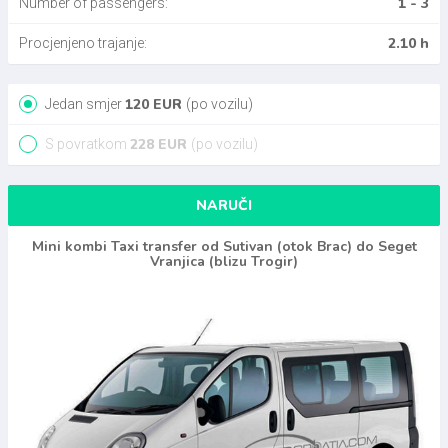
1 - 3
Number of passengers:
2.10 h
Procjenjeno trajanje:
120
EUR
Jedan smjer
(po vozilu)
228
EUR
S povratkom
(po vozilu)
NARUČI
Mini kombi Taxi transfer od Sutivan (otok Brac) do Seget
Vranjica (blizu Trogir)