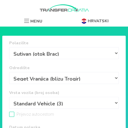
HRVATSKI
MENU
Polazište
Odredište
Vrsta vozila (broj osoba)
Prijevoz autocestom
Datum polaska