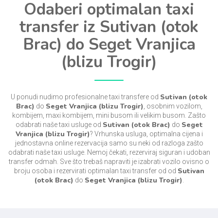
Odaberi optimalan taxi
transfer iz Sutivan (otok
Brac) do Seget Vranjica
(blizu Trogir)
Sutivan (otok
U ponudi nudimo profesionalne taxi transfere od
Brac)
Seget Vranjica (blizu Trogir)
do
, osobnim vozilom,
kombijem, maxi kombijem, mini busom ili velikim busom. Zašto
Sutivan (otok Brac)
Seget
odabrati naše taxi usluge od
do
Vranjica (blizu Trogir)
? Vrhunska usluga, optimalna cijena i
jednostavna online rezervacija samo su neki od razloga zašto
odabrati naše taxi usluge. Nemoj čekati, rezerviraj siguran i udoban
transfer odmah. Sve što trebaš napraviti je izabrati vozilo ovisno o
Sutivan
broju osoba i rezervirati optimalan taxi transfer od od
(otok Brac)
Seget Vranjica (blizu Trogir)
do
.