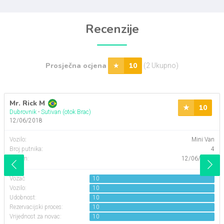
Recenzije
Prosječna ocjena
10
(2 Ukupno)
Mr. Rick M
10
Dubrovnik
-
Sutivan (otok Brac)
12/06/2018
Vozilo
:
Mini Van
Broj putnika
:
4
Datum:
12/06/2018
Vozač
10
Vozilo:
10
Udobnost:
10
Rezervacijski proces:
10
Vrijednost za novac:
10