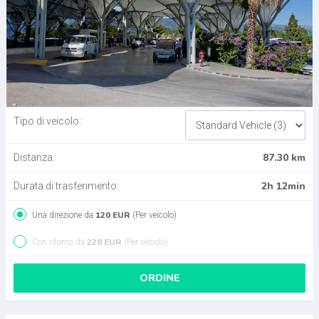
Tipo di veicolo:
87.30 km
Distanza:
2h 12min
Durata di trasferimento:
120 EUR
Una direzione da
(Per veicolo)
228 EUR
Con ritorno da
(Per veicolo)
ORDINE