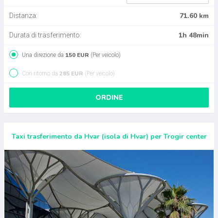
71.60 km
Distanza:
1h 48min
Durata di trasferimento:
150 EUR
Una direzione da
(Per veicolo)
285 EUR
Con ritorno da
(Per veicolo)
ORDINE
Taxi trasferimento da Hvar (isola di Hvar) per Trogir center