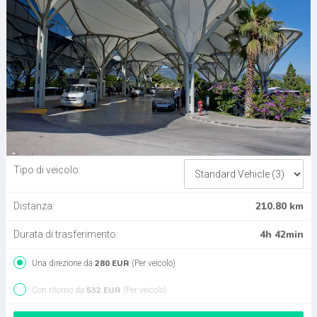
Tipo di veicolo:
210.80 km
Distanza:
4h 42min
Durata di trasferimento:
280 EUR
Una direzione da
(Per veicolo)
532 EUR
Con ritorno da
(Per veicolo)