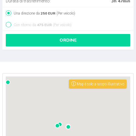
3h 47min
Durata di trasferimento:
250 EUR
Una direzione da
(Per veicolo)
475 EUR
Con ritorno da
(Per veicolo)
ORDINE
Map è solo a scopo illustrativo