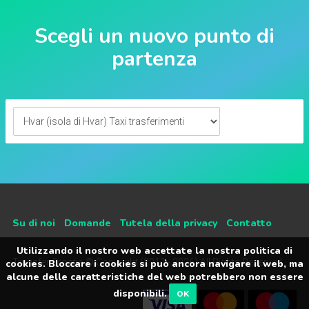
Scegli un nuovo punto di
partenza
Su di noi
Domande
Tutela della privacy
Contatto
Utilizzando il nostro web accettate la nostra politica di
Transfer Croatia © Copyright (2011 - 2026) All Rights Reserved
cookies. Bloccare i cookies si può ancora navigare il web, ma
alcune delle caratteristiche del web potrebbero non essere
disponibili.
OK