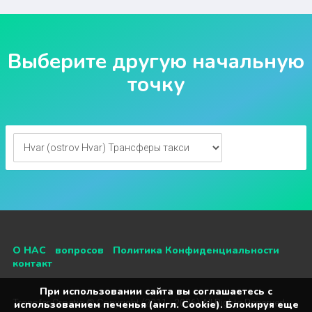
Выберите другую начальную
точку
О НАС
вопросов
Политика Конфиденциальности
контакт
При использовании сайта вы соглашаетесь с
Transfer Croatia © Copyright (2011 - 2026) All Rights Reserved
использованием печенья (англ. Cookie). Блокируя еще