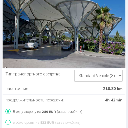
Тип транспортного средства:
210.80 km
расстояние:
4h 42min
продолжительность передачи:
280 EUR
В одну сторону из
(за автомобиль)
532 EUR
в обе стороны из
(за автомобиль)