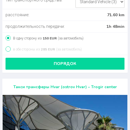
Тип транспортного средства:
71.60 km
расстояние:
1h 48min
продолжительность передачи:
150 EUR
В одну сторону из
(за автомобиль)
285 EUR
в обе стороны из
(за автомобиль)
ПОРЯДОК
Такси трансферы Hvar (ostrov Hvar) – Trogir center