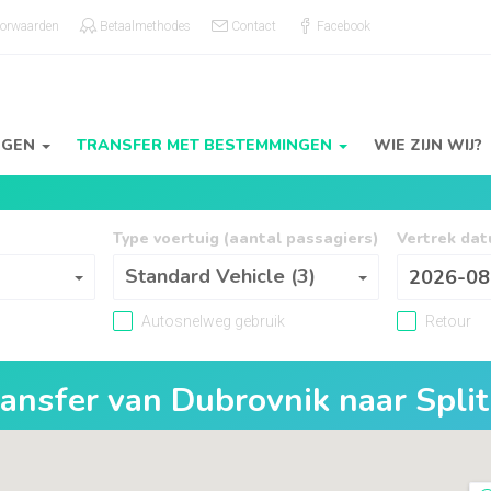
oorwaarden
Betaalmethodes
Contact
Facebook
NGEN
TRANSFER MET BESTEMMINGEN
WIE ZIJN WIJ?
Type voertuig (aantal passagiers)
Vertrek da
Type voertuig (aantal passagiers)
s
Standard Vehicle (3)
Autosnelweg gebruik
Retour
ransfer van
Dubrovnik
naar
Split