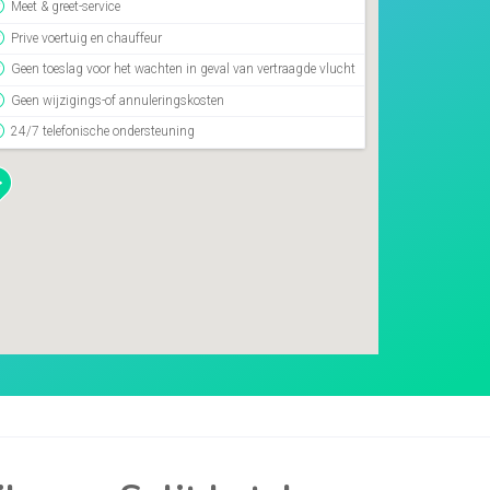
Meet & greet-service
Prive voertuig en chauffeur
Geen toeslag voor het wachten in geval van vertraagde vlucht
Geen wijzigings-of annuleringskosten
24/7 telefonische ondersteuning