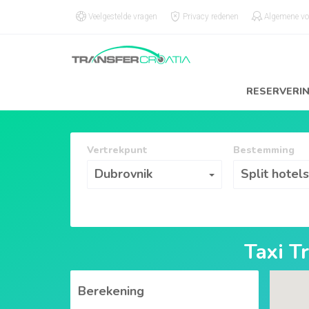
Veelgestelde vragen
Privacy redenen
Algemene v
RESERVERI
Vertrekpunt
Bestemming
Vertrekpunt
Bestemming
Dubrovnik
Split hotel
Taxi T
Berekening