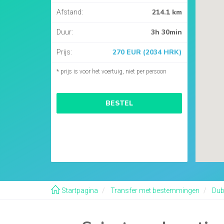
214.1 km
Afstand:
3h 30min
Duur:
270 EUR (2034 HRK)
Prijs:
* prijs is voor het voertuig, niet per persoon
BESTEL
Startpagina
Transfer met bestemmingen
Dubr