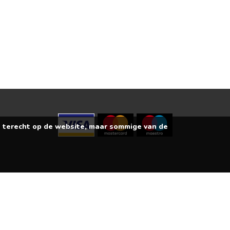
Positief:
"
Alleen positie
informatief en g
genieten van een
s terecht op de website, maar sommige van de