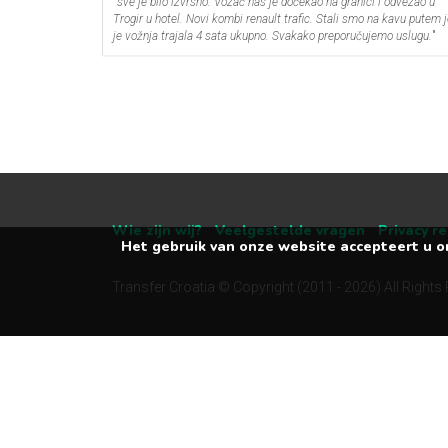
"
sve je bilo izvrsno. Vozač nas je dočekao na granici i odvezao u
Trogir u hotel. Novi kombi renault trafic. Stali smo na kavu putem j
je vožnja trajala 4 sata ukupno. Svakako preporučujemo uslugu.
"
Wie zijn wij?
Veelgestelde vragen
Privacy r
Het gebruik van onze website accepteert u o
Transfer Croatia © Copyright (2011 - 2026) All Rights