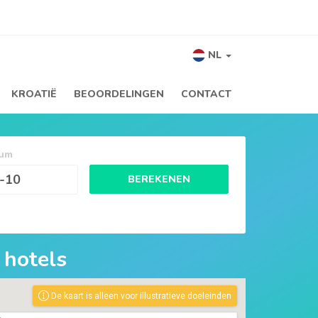
NL
KROATIË
BEOORDELINGEN
CONTACT
tum
BEREKENEN
 hotels
De kaart is alleen voor illustratieve doeleinden