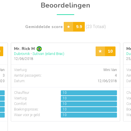
Beoordelingen
Gemiddelde score
9.9
(23 Totaal)
Mr. Rick M
Mr
0
10
Dubrovnik
-
Sutivan (eiland Brac)
Du
12/06/2018
25
Van
Voertuig
:
Mini Van
Voe
3
Aantal passagiers
:
4
Aan
020
Datum:
12/06/2018
Da
Chauffeur
10
Ch
Voertuig:
10
Voe
Comfort:
10
Co
Boekingsproces:
10
Bo
Waar voor je geld:
10
Waa