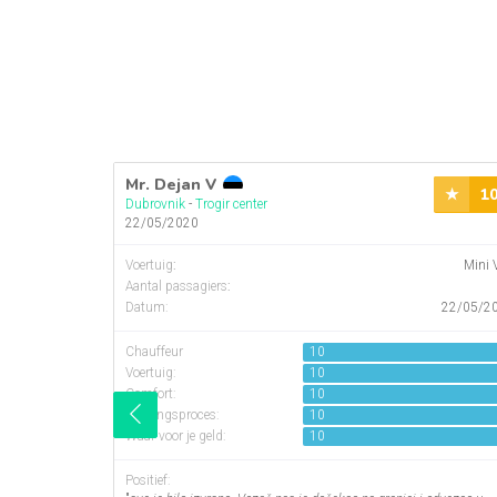
Mr. Dejan V
1
Dubrovnik
-
Trogir center
22/05/2020
Voertuig
:
Mini 
Aantal passagiers
:
Datum:
22/05/2
Chauffeur
10
Voertuig:
10
Comfort:
10
Boekingsproces:
10
Waar voor je geld:
10
Positief: