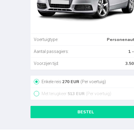
Personenau
Voertuigtype:
1 -
Aantal passagiers:
3.50
Voorzijen tijd:
270
EUR
Enkele reis
(Per voertuig)
513
EUR
Met terugkeer
(Per voertuig)
BESTEL