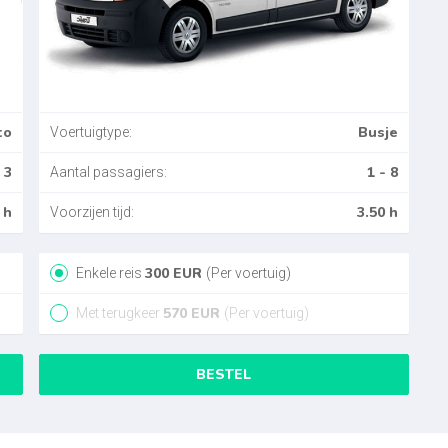
to
Busje
Voertuigtype:
 3
1 - 8
Aantal passagiers:
 h
3.50 h
Voorzijen tijd:
300
EUR
Enkele reis
(Per voertuig)
570
EUR
Met terugkeer
(Per voertuig)
BESTEL