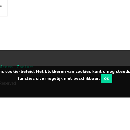
er
edenen
Contact
ns cookie-beleid. Het blokkeren van cookies kunt u nog steed
functies site mogelijk niet beschikbaar.
OK
 Reserved