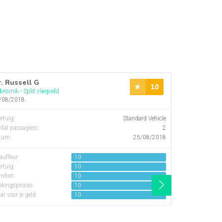
. Russell G
Mr. Philip 
10
brovnik
-
Split vliegveld
Split
-
Dubrovni
/08/2018
30/06/2018
rtuig
:
Standard Vehicle
Vertaling:
tal passagiers
:
2
tum:
25/08/2018
Voertuig
:
Aantal passagi
auffeur
10
Datum:
rtuig:
10
mfort:
10
Chauffeur
ekingsproces:
10
Voertuig:
r voor je geld:
10
Comfort:
Boekingsproces
Waar voor je gel