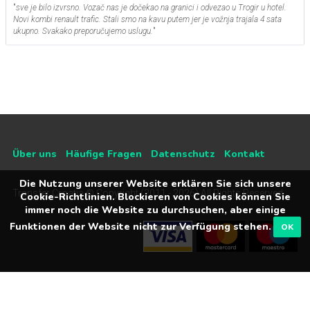
"
sve je bilo izvrsno. Vozač nas je dočekao na granici i odvezao u Trogir u hotel.
Novi kombi renault trafic. Stali smo na kavu putem jer je vožnja trajala 4 sata
ukupno. Svakako preporučujemo uslugu.
"
Über uns
Häufige Fragen
Datenschutz
Kontakt
Die Nutzung unserer Website erklären Sie sich unsere
Transfer Croatia © Copyright (2011 - 2026) All Rights Reserved
Cookie-Richtlinien. Blockieren von Cookies können Sie
immer noch die Website zu durchsuchen, aber einige
Funktionen der Website nicht zur Verfügung stehen.
OK