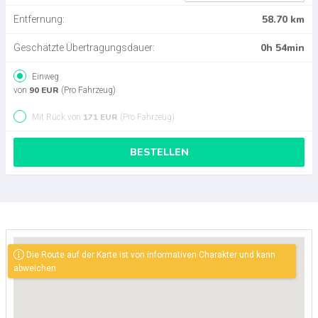
58.70 km
Entfernung:
0h 54min
Geschätzte Übertragungsdauer:
Einweg
90 EUR
von
(Pro Fahrzeug)
171 EUR
Mit Rück von
(Pro Fahrzeug)
BESTELLEN
Die Route auf der Karte ist von informativen Charakter und kann
abweichen