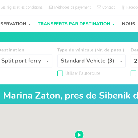
Les règles et les conditions
Méthodes de payement
Contact
Facebo
ÉSERVATION
TRANSFERTS PAR DESTINATION
NOUS
Destination
Type de véhicule (Nr. de pass.)
Dat
Destination
Type de véhicule (Nr. de pass.)
Split port ferry
Standard Vehicle (3)
Utiliser l'autoroute
u
Marina Zaton, pres de Sibenik