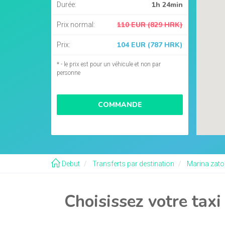
1h 24min
Durée:
110 EUR (829 HRK)
Prix normal:
104 EUR (787 HRK)
Prix:
* - le prix est pour un véhicule et non par
personne
COMMANDE
Debut
Transferts par destination
Marina zaton
Choisissez votre taxi