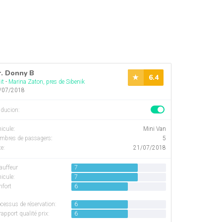
. Donny B
6.4
it
-
Marina Zaton, pres de Sibenik
/07/2018
aducion:
icule
:
Mini Van
mbres de passagers
:
5
e:
21/07/2018
auffeur
7
icule:
7
nfort
6
cessus de réservation:
6
rapport qualité prix:
6