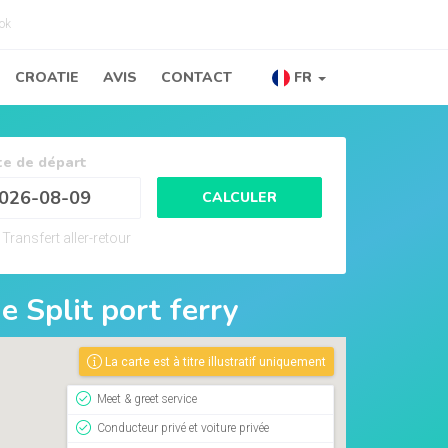
ok
CROATIE
AVIS
CONTACT
FR
e de départ
CALCULER
Transfert aller-retour
de
Split port ferry
La carte est à titre illustratif uniquement
Meet & greet service
Conducteur privé et voiture privée