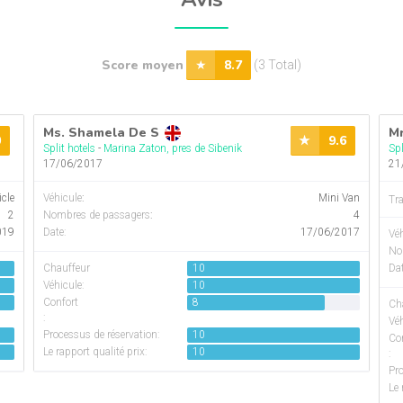
Score moyen
8.7
(3 Total)
Ms. Shamela De S
Mr
0
9.6
Split hotels
-
Marina Zaton, pres de Sibenik
Spl
17/06/2017
21
icle
Véhicule
:
Mini Van
Tr
2
Nombres de passagers
:
4
019
Date:
17/06/2017
Véh
No
Chauffeur
10
Dat
Véhicule:
10
Confort
8
Ch
:
Véh
Processus de réservation:
10
Co
Le rapport qualité prix:
10
:
Pro
Le 