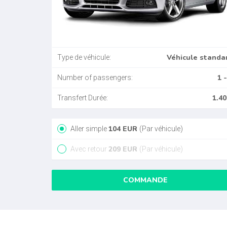
Véhicule standa
Type de véhicule:
1 -
Number of passengers:
1.40
Transfert Durée:
104
EUR
Aller simple
(Par véhicule)
209
EUR
Avec retour
(Par véhicule)
COMMANDE