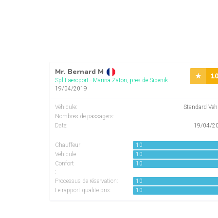
Mr. Bernard M
1
Split aeroport
-
Marina Zaton, pres de Sibenik
19/04/2019
Véhicule
:
Standard Veh
Nombres de passagers
:
Date:
19/04/2
Chauffeur
10
Véhicule:
10
Confort
10
:
Processus de réservation:
10
Le rapport qualité prix:
10