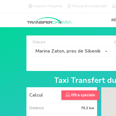
Questions Fréquentes
Politique de confidentialité
R
Départ
Départ
Marina Zaton, pres de Sibenik
Taxi Transfert d
Calcul
Offre spéciale
79.3 km
Distance: