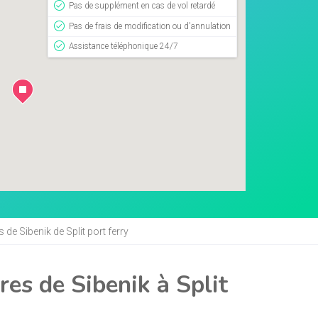
Pas de supplément en cas de vol retardé
Pas de frais de modification ou d'annulation
Assistance téléphonique 24/7
 de Sibenik de Split port ferry
res de Sibenik à Split