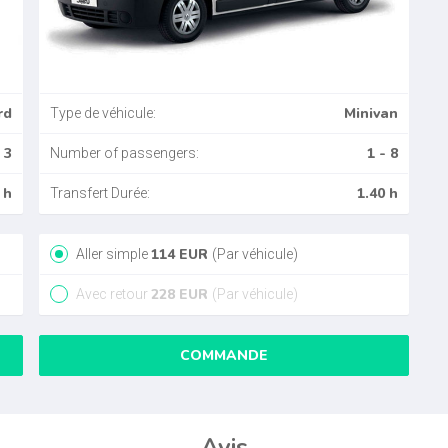
rd
Minivan
Type de véhicule:
 3
1 - 8
Number of passengers:
 h
1.40 h
Transfert Durée:
114
EUR
Aller simple
(Par véhicule)
228
EUR
Avec retour
(Par véhicule)
COMMANDE
Avis