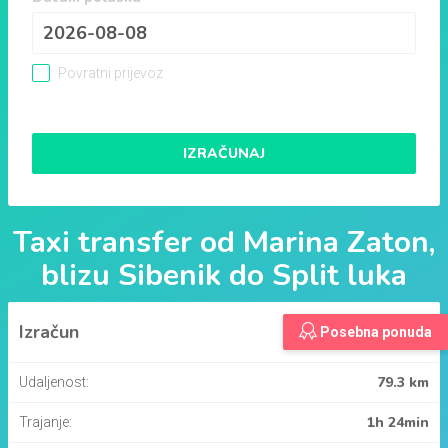
Povratni prijevoz
IZRAČUNAJ
Taxi transfer od
Marina Zaton,
blizu Sibenik
do
Split luka
Izračun
Posebna ponuda
79.3 km
Udaljenost:
1h 24min
Trajanje: