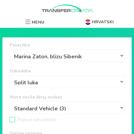
HRVATSKI
MENU
Polazište
Odredište
Vrsta vozila (broj osoba)
Prijevoz autocestom
Datum polaska