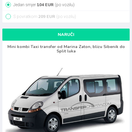
104
EUR
Jedan smjer
(po vozilu)
209
EUR
S povratkom
(po vozilu)
NARUČI
Mini kombi Taxi transfer od Marina Zaton, blizu Sibenik do
Split luka