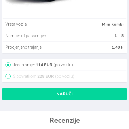
Mini kombi
Vrsta vozila:
1 - 8
Number of passengers:
1.40 h
Procjenjeno trajanje:
114
EUR
Jedan smjer
(po vozilu)
228
EUR
S povratkom
(po vozilu)
NARUČI
Recenzije