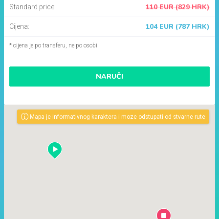
110 EUR (829 HRK)
Standard price:
104 EUR (787 HRK)
Cijena:
* cijena je po transferu, ne po osobi
NARUČI
Mapa je informativnog karaktera i moze odstupati od stvarne rute