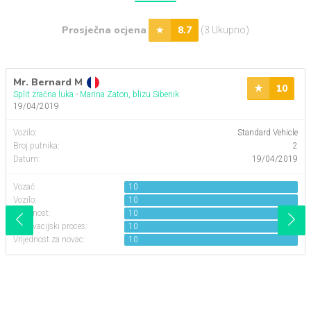
Prosječna ocjena
8.7
(3 Ukupno)
Mr. Bernard M
10
Split zračna luka
-
Marina Zaton, blizu Sibenik
19/04/2019
Vozilo
:
Standard Vehicle
Broj putnika
:
2
Datum:
19/04/2019
Vozač
10
Vozilo:
10
Udobnost:
10
Rezervacijski proces:
10
Vrijednost za novac:
10